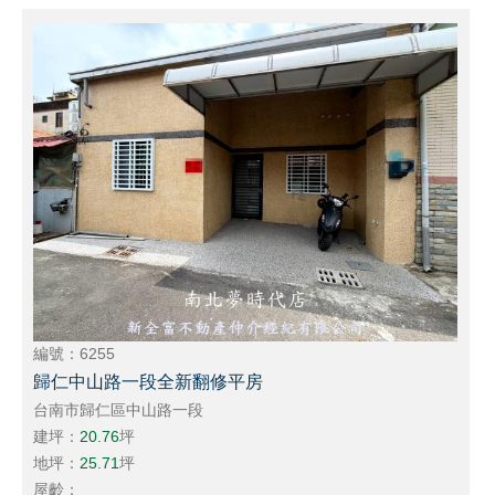
編號：6255
歸仁中山路一段全新翻修平房
台南市歸仁區中山路一段
建坪：
20.76
坪
地坪：
25.71
坪
屋齡：