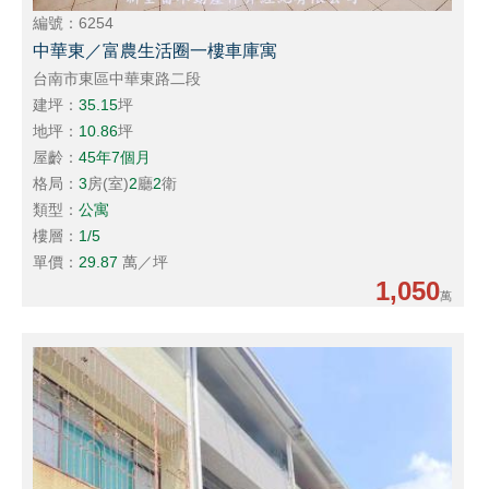
編號：6254
中華東／富農生活圈一樓車庫寓
台南市東區中華東路二段
建坪：
35.15
坪
地坪：
10.86
坪
屋齡：
45年7個月
格局：
3
房(室)
2
廳
2
衛
類型：
公寓
樓層：
1/5
單價：
29.87
萬／坪
1,050
萬