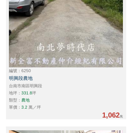
編號：6250
明興段農地
台南市南區明興段
地坪：
331.8
坪
類型：
農地
單價：
3.2
萬／坪
1,062
萬