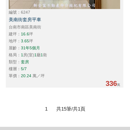
編號：6247
美南街套房平車
台南市南區美南街
建坪：
16.6
坪
地坪：
3.65
坪
屋齡：
31年5個月
格局：
1
房(室)
1
廳
1
衛
類型：
套房
樓層：
5/7
單價：
20.24
萬／坪
336
萬
1
共15筆/共1頁