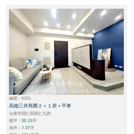
編號：6261
高鐵三井商圈２＋１房＋平車
台南市歸仁區歸仁九路
建坪：
35.15
坪
地坪：
7.37
坪