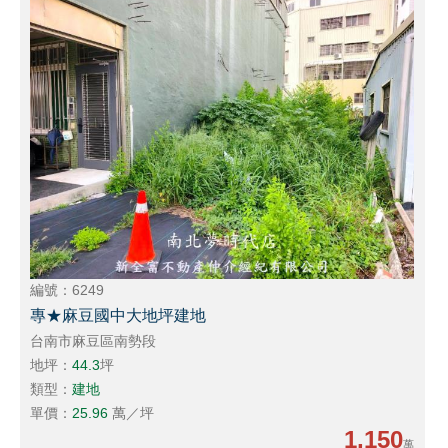
編號：6249
專★麻豆國中大地坪建地
台南市麻豆區南勢段
地坪：
44.3
坪
類型：
建地
單價：
25.96
萬／坪
1,150
萬