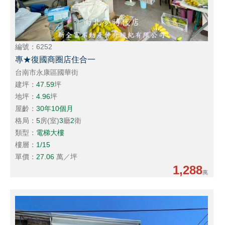
編號：6252
專★復國商圈店住合一
台南市永康區國華街
建坪：
47.59
坪
地坪：
4.96
坪
屋齡：
30年10個月
格局：
5
房(室)
3
廳
2
衛
類型：
電梯大樓
樓層：
1/15
單價：
27.06
萬／坪
1,288
萬