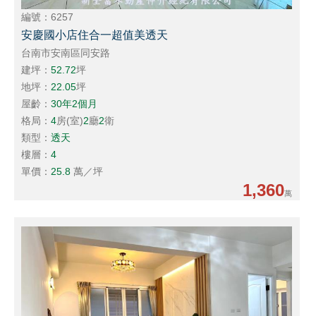
編號：6257
安慶國小店住合一超值美透天
台南市安南區同安路
建坪：
52.72
坪
地坪：
22.05
坪
屋齡：
30年2個月
格局：
4
房(室)
2
廳
2
衛
類型：
透天
樓層：
4
單價：
25.8
萬／坪
1,360
萬