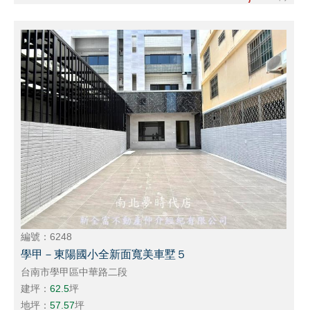
編號：6248
學甲－東陽國小全新面寬美車墅５
台南市學甲區中華路二段
建坪：
62.5
坪
地坪：
57.57
坪