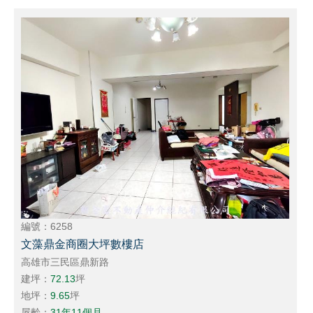
編號：6258
文藻鼎金商圈大坪數樓店
高雄市三民區鼎新路
建坪：
72.13
坪
地坪：
9.65
坪
屋齡：
31年11個月