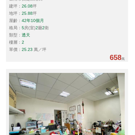
建坪：
26.08
坪
地坪：
25.88
坪
屋齡：
42年10個月
格局：
5
房(室)
2
廳
2
衛
類型：
透天
樓層：
2
單價：
25.23
萬／坪
658
萬