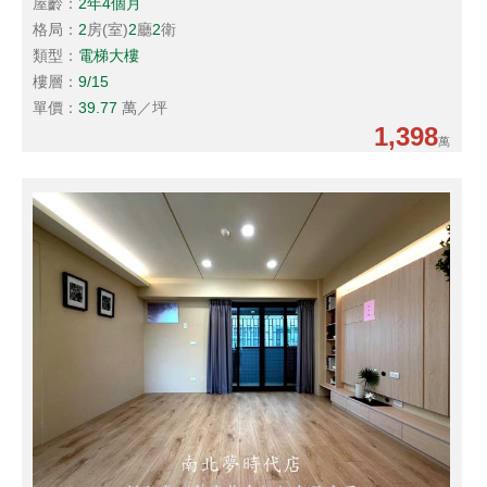
屋齡：
2年4個月
格局：
2
房(室)
2
廳
2
衛
類型：
電梯大樓
樓層：
9/15
單價：
39.77
萬／坪
1,398
萬