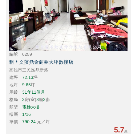
編號：6259
租＊文藻鼎金商圈大坪數樓店
高雄市三民區鼎新路
建坪：
72.13
坪
地坪：
9.65
坪
屋齡：
31年11個月
格局：
3
房(室)
3
廳
3
衛
類型：
電梯大樓
樓層：
1/16
單價：
790.24
元／坪
5.7
萬