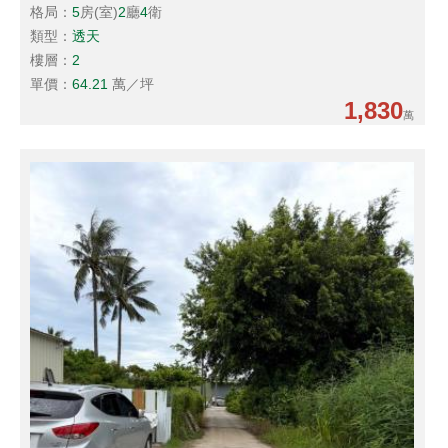
格局：
5
房(室)
2
廳
4
衛
類型：
透天
樓層：
2
單價：
64.21
萬／坪
1,830
萬