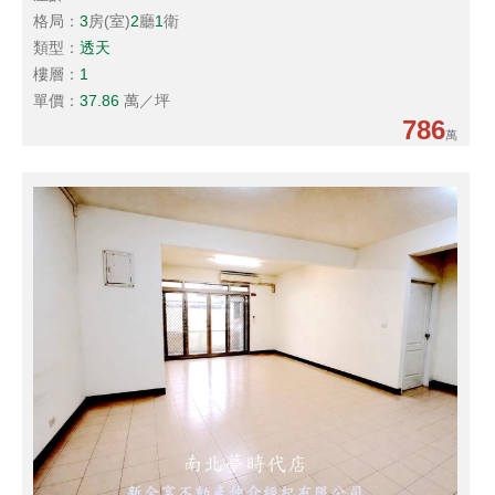
格局：
3
房(室)
2
廳
1
衛
類型：
透天
樓層：
1
單價：
37.86
萬／坪
786
萬