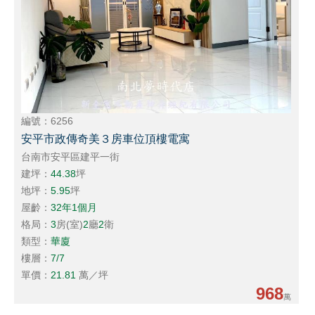
編號：6256
安平市政傳奇美３房車位頂樓電寓
台南市安平區建平一街
建坪：
44.38
坪
地坪：
5.95
坪
屋齡：
32年1個月
格局：
3
房(室)
2
廳
2
衛
類型：
華廈
樓層：
7/7
單價：
21.81
萬／坪
968
萬