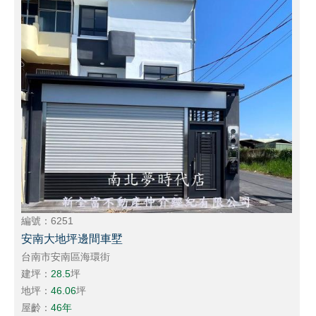
編號：6251
安南大地坪邊間車墅
台南市安南區海環街
建坪：
28.5
坪
地坪：
46.06
坪
屋齡：
46年