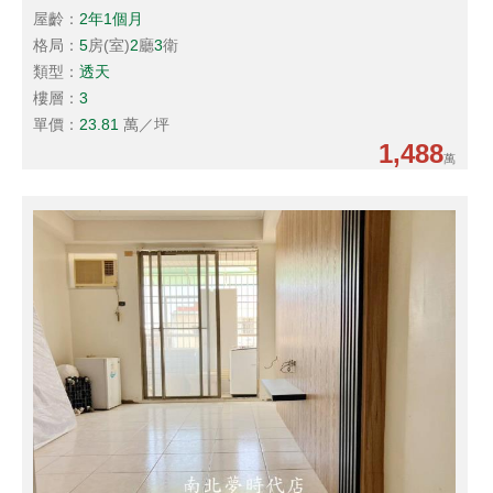
屋齡：
2年1個月
格局：
5
房(室)
2
廳
3
衛
類型：
透天
樓層：
3
單價：
23.81
萬／坪
1,488
萬