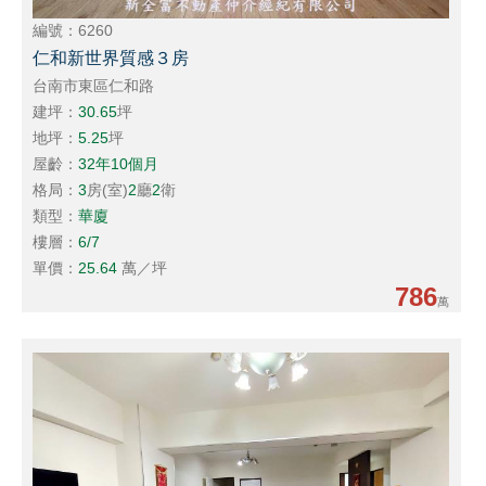
編號：6260
仁和新世界質感３房
台南市東區仁和路
建坪：
30.65
坪
地坪：
5.25
坪
屋齡：
32年10個月
格局：
3
房(室)
2
廳
2
衛
類型：
華廈
樓層：
6/7
單價：
25.64
萬／坪
786
萬