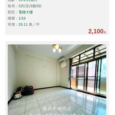
格局：
3
房(室)
3
廳
3
衛
類型：
電梯大樓
樓層：
1/16
單價：
29.11
萬／坪
2,100
萬