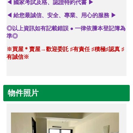
◀
國家考試及格、認證特約代書
▶
◀
給您最誠信、安全、專業、用心的服務
▶
◎以上資訊如有記載錯誤 ● 一律依謄本登記簿為
準◎
※買屋＊賣屋→歡迎委託
♯
有責任
♯
積極
♯
認真
♯
有誠信※
物件照片