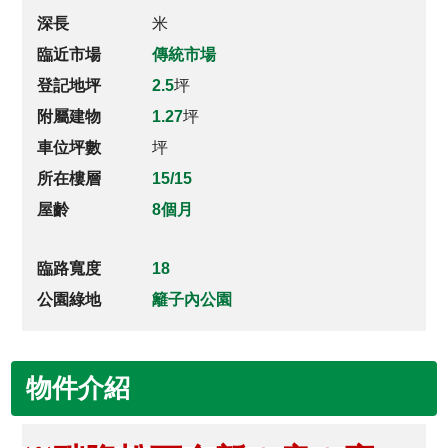
深長
米
臨近市場
傳統市場
登記地坪
2.5
坪
附屬建物
1.27
坪
車位坪數
坪
所在樓層
15/15
屋齡
8個月
臨路寬度
18
公園綠地
籬子內公園
物件介紹