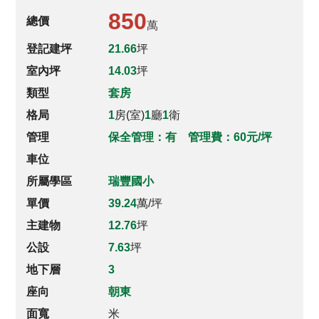
850
總價
萬
登記建坪
21.66
坪
室內坪
14.03
坪
類型
套房
格局
1
房(室)
1
廳
1
衛
管理
保全管理：有 管理費：60元/坪
車位
所屬學區
瑞豐國小
單價
39.24
萬/坪
主建物
12.76
坪
公設
7.63
坪
地下層
3
座向
朝東
面寬
米