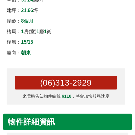
建坪
：
21.66
坪
屋齡：
8個月
格局：
1
房(室)
1
廳
1
衛
樓層：
15/15
座向：
朝東
(06)313-2929
來電時告知物件編號
6118
，將會加快服務速度
物件詳細資訊