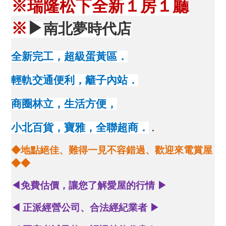
※
瑞隆松下全新１房１廳
※
▶
南北夢時代店
全新完工，超級蛋黃區．
輕軌交通便利，籬子內站．
商圈林立，生活方便，
小北百貨，寶雅，全聯超商．
．
◆地點絕佳、難得一見不容錯過、歡迎來電賞屋
◆◆
◀
免費估價，讓您了解愛屋的行情
▶
◀
正派經營公司、合法經紀業者
▶