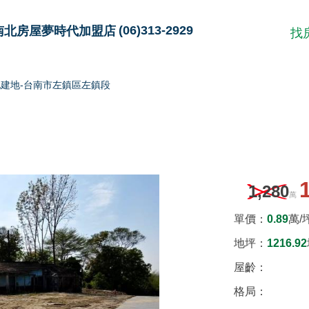
(06)313-2929
南北房屋夢時代加盟店
找
建地-台南市左鎮區左鎮段
1,280
萬
單價：
0.89
萬/
地坪
：
1216.92
屋齡：
格局：