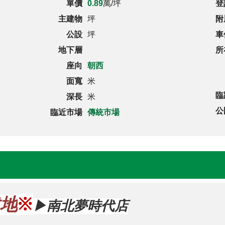
單價
0.89
萬/坪
登
主建物
坪
附
公設
坪
車
地下層
所
座向
朝西
面寬
米
臨
深長
米
公
臨近市場
傳統市場
※
建地
南北夢時代店
▶