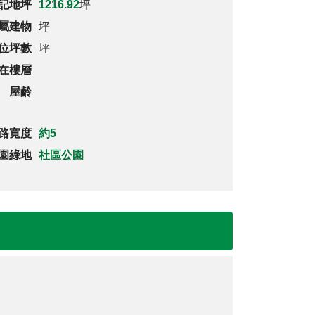
記地坪
1216.92
坪
屬建物
坪
位坪數
坪
在樓層
屋齡
路寬度
約5
園綠地
社區公園