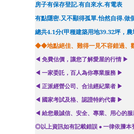
房子有保存登記.有自來水.有電表
有點隱密.又不顯得孤單.怡然自得.做
總共4.1分(甲種建築用地39.32坪，農地1
◆◆
地點絕佳、難得一見不容錯過、
免費估價，讓您了解愛屋的行情
◀
▶
一家委託，百人為你專業服務
◀
▶
正派經營公司、合法經紀業者
◀
▶
國家考試及格、認證特約代書
◀
▶
給您最誠信、安全、專業、用心的服
◀
◎以上資訊如有記載錯誤
●
一律依謄本