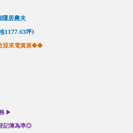
個隱居農夫
177.63坪)
歡迎來
電賞屋
◆◆
務
▶
登記簿為準◎