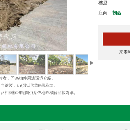
樓層：
座向：
朝西
來電
片者，即為物件周邊環境介紹。
座向繪製，仍須以現場結果為準。
積及相關權利範圍仍應依地政機關登載為準。