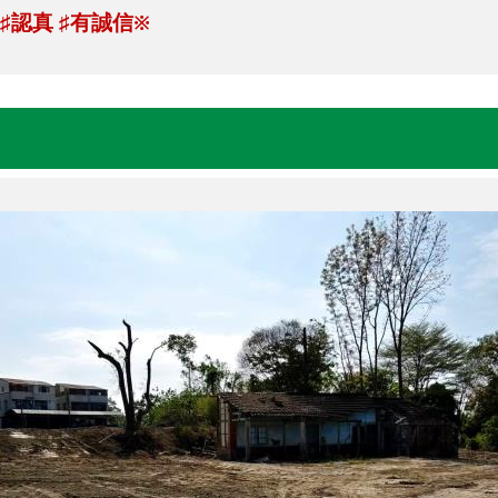
認真
有誠信※
♯
♯