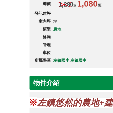
1,080
1,280
總價
萬
萬
登記建坪
室內坪
坪
類型
農地
格局
管理
車位
所屬學區
左鎮國小.左鎮國中
物件介紹
※
左鎮悠然的農地+