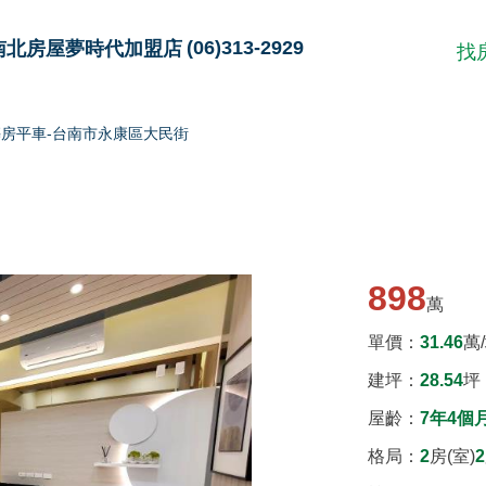
(06)313-2929
南北房屋夢時代加盟店
找
房平車-台南市永康區大民街
898
萬
單價：
31.46
萬
建坪
：
28.54
坪
屋齡：
7年4個
格局：
2
房(室)
2