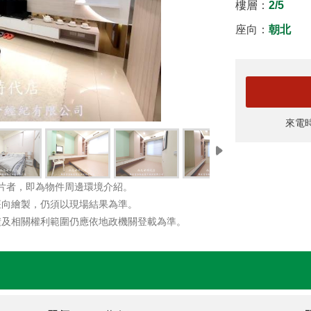
樓層：
2/5
座向：
朝北
來電
片者，即為物件周邊環境介紹。
座向繪製，仍須以現場結果為準。
積及相關權利範圍仍應依地政機關登載為準。