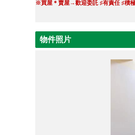
※買屋＊賣屋→歡迎委託
♯
有責任
♯
積
物件照片