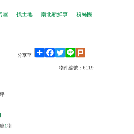
房屋
找土地
南北新鮮事
粉絲團
Share
Facebook
Twitter
Line
Plurk
分享至
物件編號：
6119
/坪
月
廳
1
衛