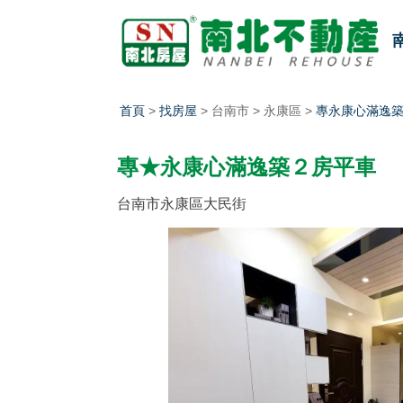
首頁
>
找房屋
> 台南市 > 永康區 >
專永康心滿逸築
專★永康心滿逸築２房平車
台南市永康區大民街