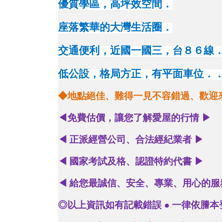
優質學區，高坪效空間．
座落繁華的大灣生活圈．
交通便利，近國一國三，台８６線
低公設，格局方正，有平面車位．
◆地點絕佳、難得一見不容錯過、歡迎
◀
免費估價，讓您了解愛屋的行情
▶
◀
正派經營公司、合法經紀業者
▶
◀
國家考試及格、認證特約代書
▶
◀
給您最誠信、安全、專業、用心的
◎以上資訊如有記載錯誤 ● 一律依謄