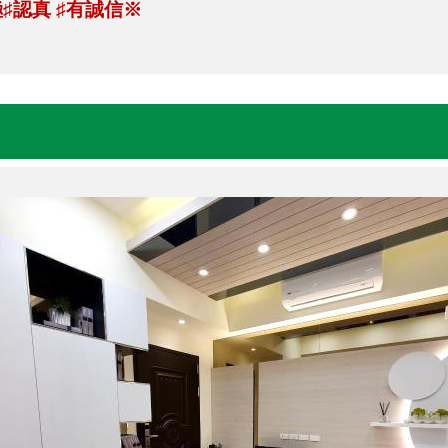
極
♯
認真
♯
有誠信※