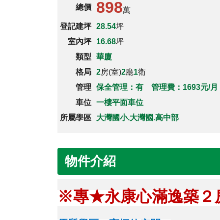
898
總價
萬
登記建坪
28.54
坪
室內坪
16.68
坪
類型
華廈
格局
2
房(室)
2
廳
1
衛
管理
保全管理：有 管理費：1693元/月
車位
一樓平面車位
所屬學區
大灣國小.大灣國.高中部
物件介紹
※
專★永康心滿逸築２