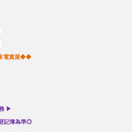
．
．
來電賞屋◆◆
服務
▶
本登記簿為準◎