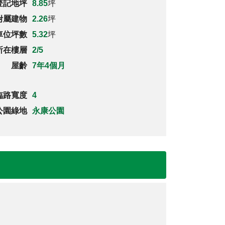
登記地坪
8.85
坪
附屬建物
2.26
坪
車位坪數
5.32
坪
所在樓層
2/5
屋齡
7年4個月
臨路寬度
4
公園綠地
永康公園