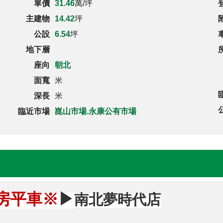
單價
31.46
萬/坪
主建物
14.42
坪
公設
6.54
坪
地下層
座向
朝北
面寬
米
深長
米
臨近市場
崑山市場.永康公有市場
房平車
※
▶
南北夢時代店