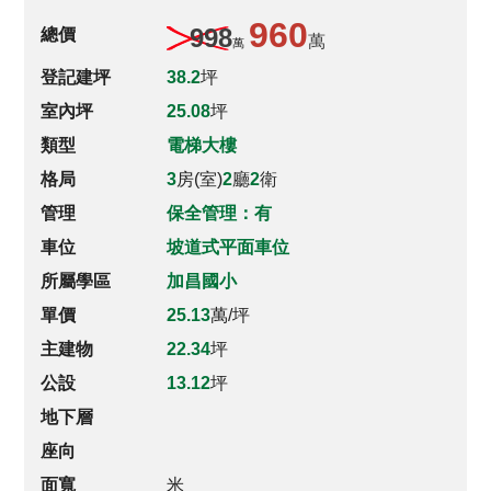
960
998
總價
萬
萬
登記建坪
38.2
坪
室內坪
25.08
坪
類型
電梯大樓
格局
3
房(室)
2
廳
2
衛
管理
保全管理：有
車位
坡道式平面車位
所屬學區
加昌國小
單價
25.13
萬/坪
主建物
22.34
坪
公設
13.12
坪
地下層
座向
面寬
米