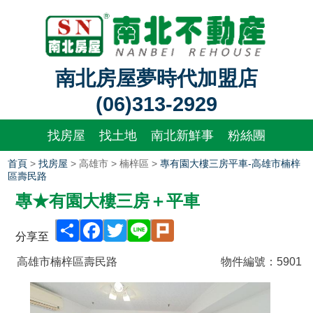
南北房屋夢時代加盟店
(06)313-2929
找房屋
找土地
南北新鮮事
粉絲團
首頁
>
找房屋
> 高雄市 > 楠梓區 >
專有園大樓三房平車-高雄市楠梓
區壽民路
專★有園大樓三房＋平車
Share
Facebook
Twitter
Line
Plurk
分享至
高雄市楠梓區壽民路
物件編號：
5901