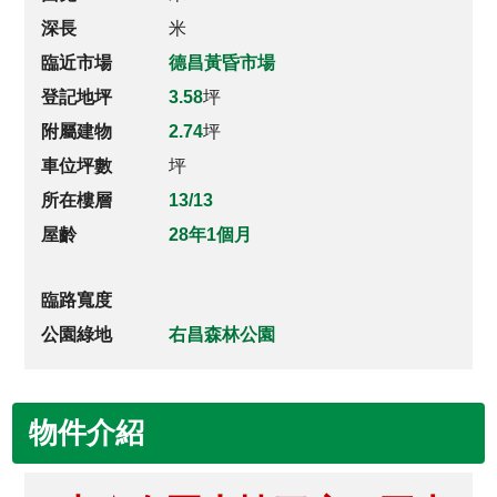
深長
米
臨近市場
德昌黃昏市場
登記地坪
3.58
坪
附屬建物
2.74
坪
車位坪數
坪
所在樓層
13/13
屋齡
28年1個月
臨路寬度
公園綠地
右昌森林公園
物件介紹