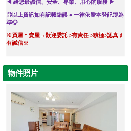
◀
給您最誠信、安全、專業、用心的服務
▶
◎以上資訊如有記載錯誤 ● 一律依謄本登記簿為
準◎
※買屋＊賣屋→歡迎委託
♯
有責任
♯
積極
♯
認真
♯
有誠信※
物件照片