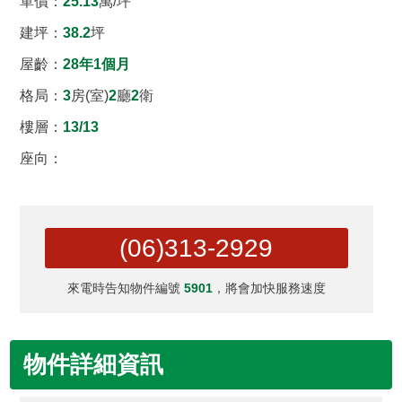
單價：
25.13
萬/坪
建坪
：
38.2
坪
屋齡：
28年1個月
格局：
3
房(室)
2
廳
2
衛
樓層：
13/13
座向：
(06)313-2929
來電時告知物件編號
5901
，將會加快服務速度
物件詳細資訊