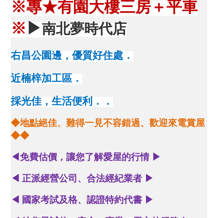
※專★有園大樓三房＋平車
※
▶
南北夢時代店
右昌公園邊，優質好住處．
近楠梓加工區．
採光佳，生活便利．．
◆地點絕佳、難得一見不容錯過、歡迎來電賞屋
◆◆
◀
免費估價，讓您了解愛屋的行情
▶
◀
正派經營公司、合法經紀業者
▶
◀
國家考試及格、認證特約代書
▶